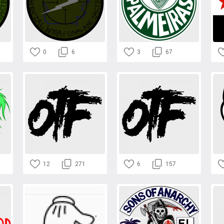
0
6
3
67
12
271
6
157