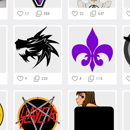
17
388
32
647
9
220
8
114