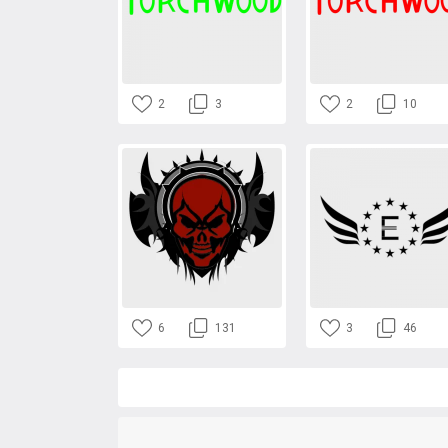
2
3
2
10
6
131
3
46