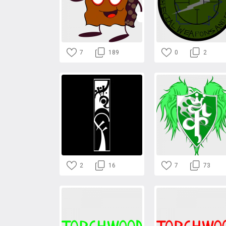
7
189
0
2
2
16
7
73