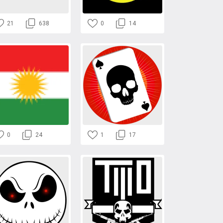
21
638
0
14
0
24
1
17