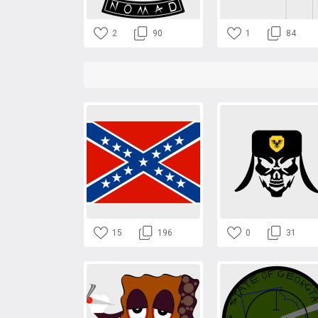
2
90
1
84
15
196
0
31