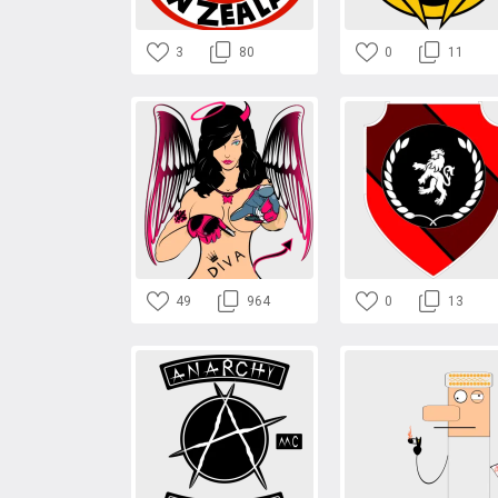
3
80
0
11
49
964
0
13