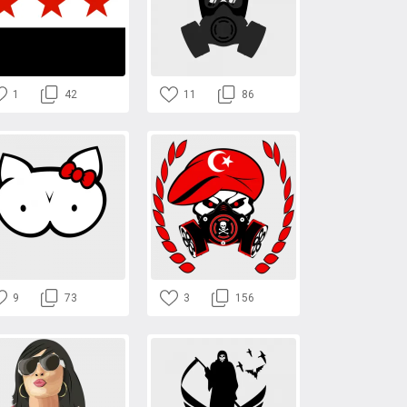
1
42
11
86
9
73
3
156