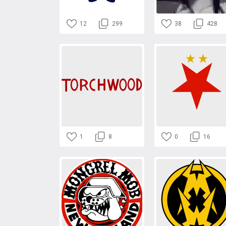
12
299
38
428
1
8
0
16