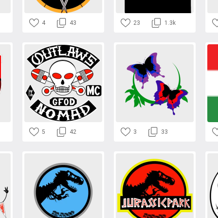
4
43
23
1.3k
5
42
3
33