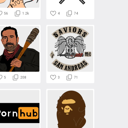
56
1.2k
4
74
5
208
3
71