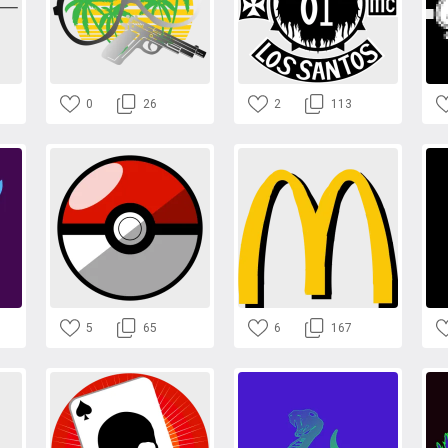
0
26
2
113
5
65
6
167