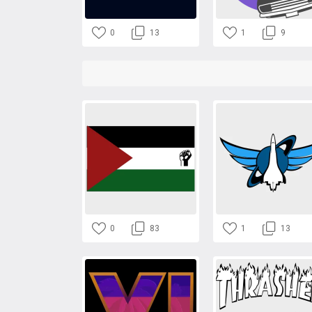
0
13
1
9
0
83
1
13