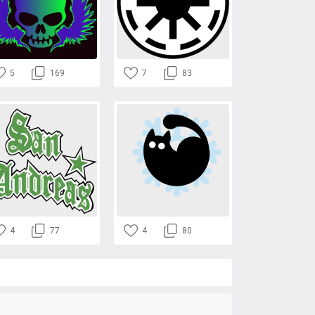
5
169
7
83
4
77
4
80