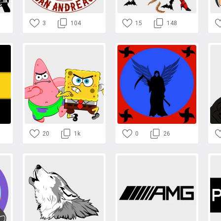
3
104
15
148
20
1k
0
26