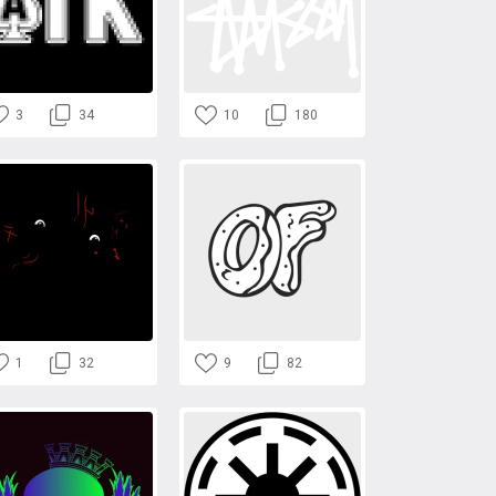
3
34
10
180
1
32
9
82