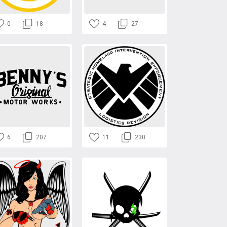
0
18
4
27
6
207
11
230