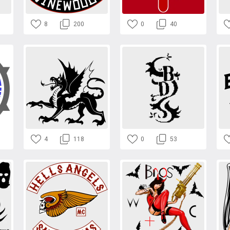
8
200
0
40
4
118
0
53