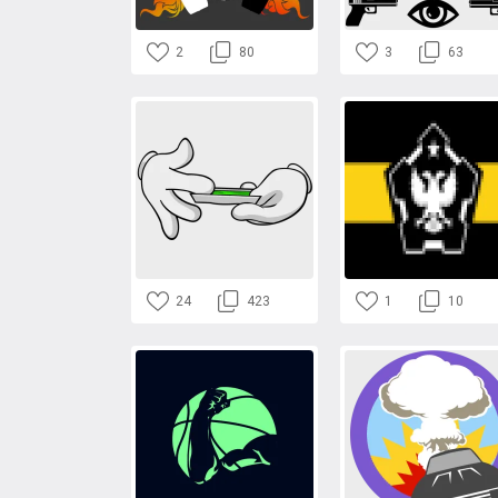
2
80
3
63
24
423
1
10