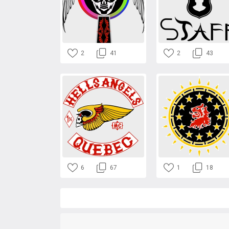
2
41
2
43
6
67
1
18