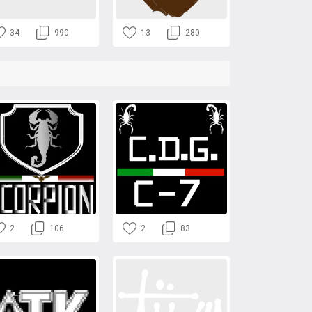
34
990
13
280
2
106
2
83