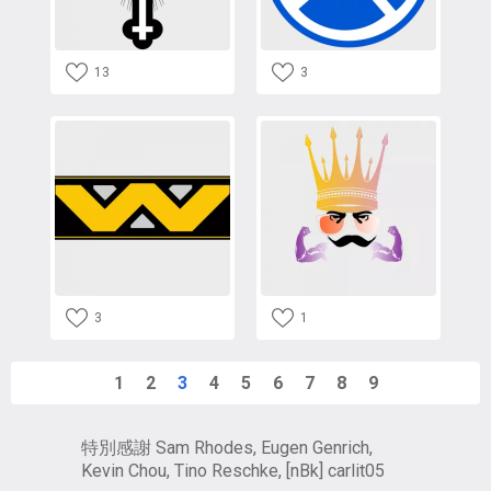
13
3
3
1
1
2
3
4
5
6
7
8
9
特別感謝 Sam Rhodes, Eugen Genrich,
Kevin Chou, Tino Reschke, [nBk] carlit05