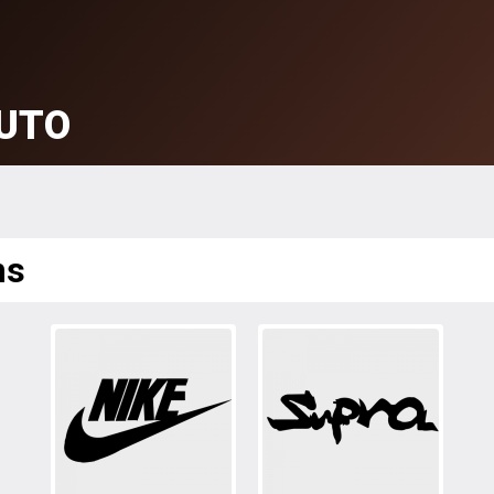
UTO
ms