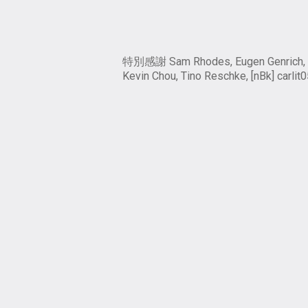
特別感謝 Sam Rhodes, Eugen Genrich,
Kevin Chou, Tino Reschke, [nBk] carlit