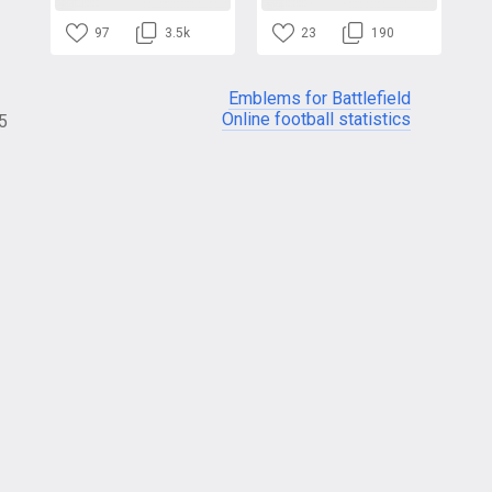
97
3.5k
23
190
Emblems for Battlefield
Online football statistics
05