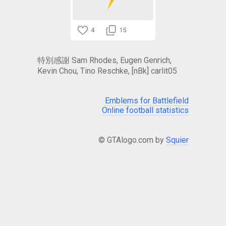
4
15
特別感謝 Sam Rhodes, Eugen Genrich,
Kevin Chou, Tino Reschke, [nBk] carlit05
Emblems for Battlefield
Online football statistics
© GTAlogo.com by
Squier