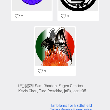
2
3
9
特別感謝 Sam Rhodes, Eugen Genrich,
Kevin Chou, Tino Reschke, [nBk] carlit05
Emblems for Battlefield