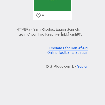
0
特別感謝 Sam Rhodes, Eugen Genrich,
Kevin Chou, Tino Reschke, [nBk] carlit05
Emblems for Battlefield
Online football statistics
© GTAlogo.com by
Squier