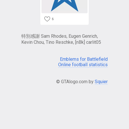
6
特別感謝 Sam Rhodes, Eugen Genrich,
Kevin Chou, Tino Reschke, [nBk] carlit05
Emblems for Battlefield
Online football statistics
© GTAlogo.com by
Squier