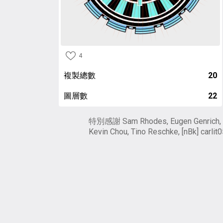
4
複製總數
20
圖層數
22
特別感謝 Sam Rhodes, Eugen Genrich,
Kevin Chou, Tino Reschke, [nBk] carlit