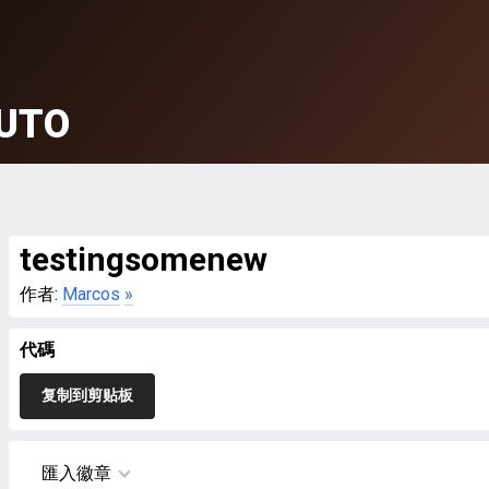
UTO
testingsomenew
作者:
Marcos
»
代碼
复制到剪贴板
匯入徽章