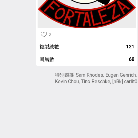
0
複製總數
121
圖層數
68
特別感謝 Sam Rhodes, Eugen Genrich,
Kevin Chou, Tino Reschke, [nBk] carlit