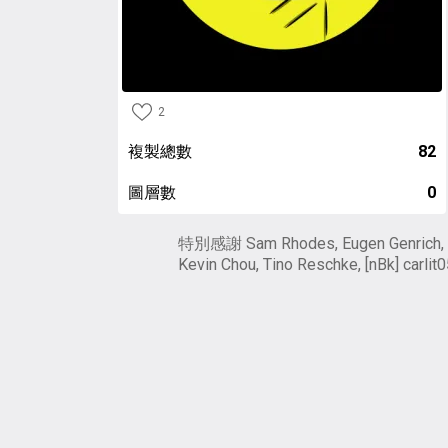
2
複製總數
82
圖層數
0
特別感謝 Sam Rhodes, Eugen Genrich,
Kevin Chou, Tino Reschke, [nBk] carlit