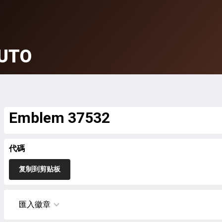
UTO
Emblem 37532
代碼
复制到剪贴板
匯入徽章