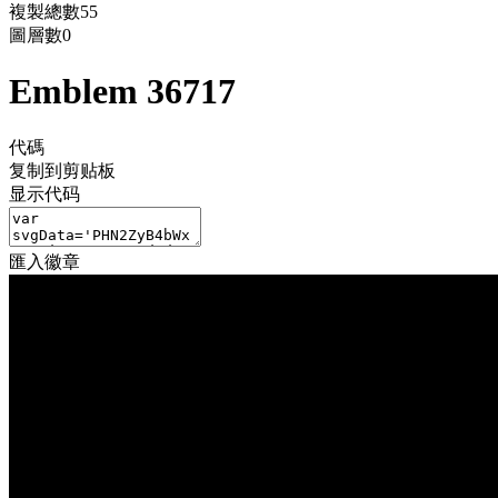
複製總數
55
圖層數
0
Emblem 36717
代碼
复制到剪贴板
显示代码
匯入徽章