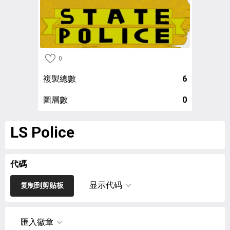
0
複製總數
6
圖層數
0
LS Police
代碼
显示代码
复制到剪贴板
匯入徽章