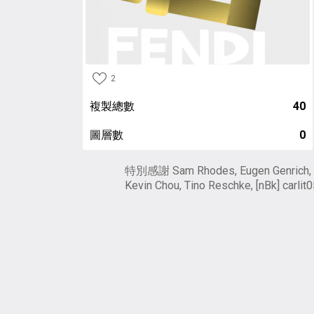
2
複製總數
40
圖層數
0
特別感謝 Sam Rhodes, Eugen Genrich,
Kevin Chou, Tino Reschke, [nBk] carlit