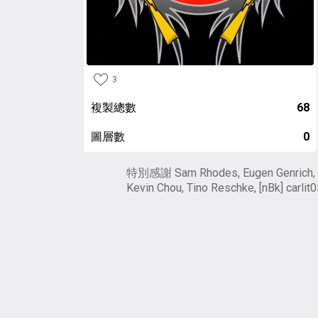
3
複製總數
68
圖層數
0
特別感謝 Sam Rhodes, Eugen Genrich,
Kevin Chou, Tino Reschke, [nBk] carlit