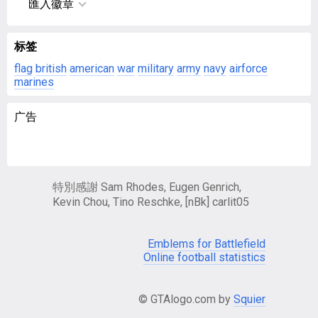
匯入徽章
标签
flag
british
american
war
military
army
navy
airforce
marines
广告
特別感謝 Sam Rhodes, Eugen Genrich,
Kevin Chou, Tino Reschke, [nBk] carlit05
Emblems for Battlefield
Online football statistics
© GTAlogo.com by
Squier